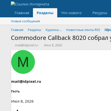
Главная
Разделы
Что нового
Ресурсы
Новые сообщения
Главная
Разделы
Курилка ...
Новостные ленты RSS
idp
Commodore Callback 8020 собрал 
А
Д
mail@idpixel.ru
Июл 8, 2026
в
а
т
т
M
о
а
р
н
т
а
е
ч
м
а
ы
л
mail@idpixel.ru
а
Гость
Июл 8, 2026