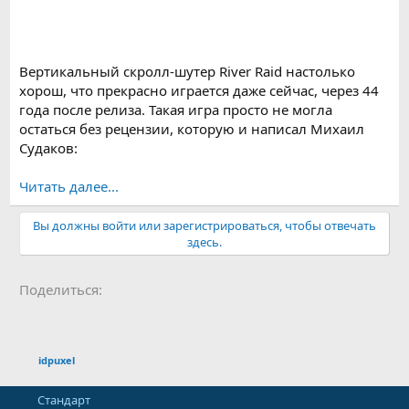
Вертикальный скролл-шутер River Raid настолько
хорош, что прекрасно играется даже сейчас, через 44
года после релиза. Такая игра просто не могла
остаться без рецензии, которую и написал Михаил
Судаков:
Читать далее...
Вы должны войти или зарегистрироваться, чтобы отвечать
здесь.
ВКонтакте
Одноклассники
Mail.ru
Telegram
Reddit
Pinterest
Tumblr
Wha
Поделиться:
Email
idpuxel
Стандарт