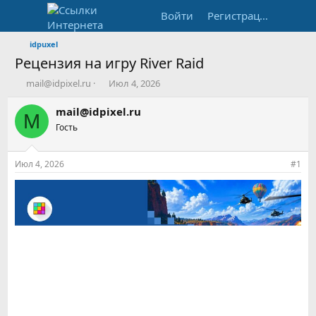
Войти
Регистрация
idpuxel
Рецензия на игру River Raid
А
Д
mail@idpixel.ru
Июл 4, 2026
в
а
т
т
mail@idpixel.ru
M
о
а
Гость
р
н
т
а
е
ч
Июл 4, 2026
#1
м
а
ы
л
а