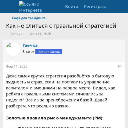
Войти
Регистрация
Софт для трейдинга
Как не слиться с граальной стратегией
А
Д
Гаечка
Фев 11, 2026
в
а
т
т
Гаечка
о
а
Знаток
Пользователь
р
н
т
а
е
ч
Фев 11, 2026
#1
м
а
ы
л
Даже самая крутая стратегия разобьётся о бытовую
а
жадность и страх, если не поставить управление
капиталом и эмоциями на первое место. Видел, как
ребята с граальными системами сливались за
неделю? Всё из-за пренебрежения базой. Давай
разберём, что реально важно.
Золотые правила риск-менеджмента (РМ):
Рик на сделку:
Максимум 1-2% от текущего