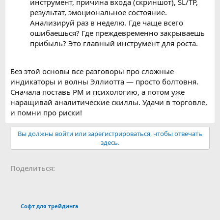
инструмент, причина входа (скриншот), SL/TP,
результат, эмоциональное состояние.
Анализируй раз в неделю. Где чаще всего
ошибаешься? Где преждевременно закрываешь
прибыль? Это главный инструмент для роста.
Без этой основы все разговоры про сложные
индикаторы и волны Эллиотта — просто болтовня.
Сначала поставь РМ и психологию, а потом уже
наращивай аналитические скиллы. Удачи в торговле,
и помни про риски!
Вы должны войти или зарегистрироваться, чтобы отвечать
здесь.
ВКонтакте
Одноклассники
Mail.ru
Telegram
Reddit
Pinterest
Tumblr
Wha
Поделиться:
Email
Ссылка
Софт для трейдинга